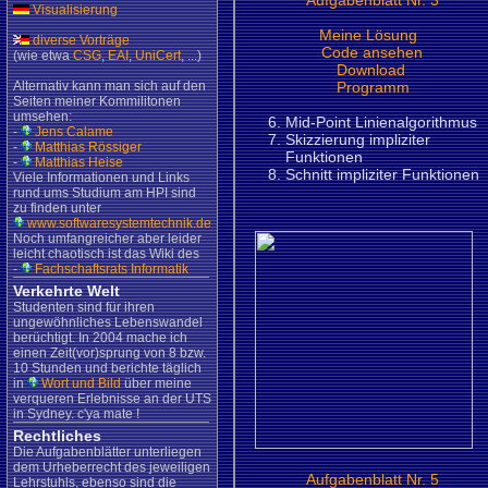
Aufgabenblatt Nr. 3
Visualisierung
Meine Lösung
diverse Vorträge
Code ansehen
(wie etwa
CSG
,
EAI
,
UniCert
, ...)
Download
Alternativ kann man sich auf den
Programm
Seiten meiner Kommilitonen
umsehen:
Mid-Point Linienalgorithmus
-
Jens Calame
Skizzierung impliziter
-
Matthias Rössiger
Funktionen
-
Matthias Heise
Schnitt impliziter Funktionen
Viele Informationen und Links
rund ums Studium am HPI sind
zu finden unter
www.softwaresystemtechnik.de
Noch umfangreicher aber leider
leicht chaotisch ist das Wiki des
-
Fachschaftsrats Informatik
Verkehrte Welt
Studenten sind für ihren
ungewöhnliches Lebenswandel
berüchtigt. In 2004 mache ich
einen Zeit(vor)sprung von 8 bzw.
10 Stunden und berichte täglich
in
Wort und Bild
über meine
verqueren Erlebnisse an der UTS
in Sydney. c'ya mate !
Rechtliches
Die Aufgabenblätter unterliegen
dem Urheberrecht des jeweiligen
Aufgabenblatt Nr. 5
Lehrstuhls, ebenso sind die