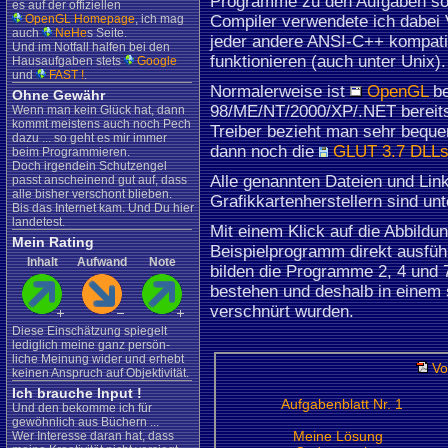
Programme zu den Aufgaben so
es auf der offiziellen
OpenGL Homepage
, ich mag
Compiler verwendete ich dabei V
auch
NeHe
s Seite.
jeder andere ANSI-C++ kompati
Und im Notfall halfen bei den
funktionieren (auch unter Unix).
Hausaufgaben stets
Google
und
FAST !
.
Normalerweise ist
OpenGL
be
Ohne Gewähr
98/ME/NT/2000/XP/.NET bereits 
Wenn man kein Glück hat, dann
kommt meistens auch noch Pech
Treiber bezieht man sehr bequ
dazu ... so geht es mir immer
dann noch die
GLUT 3.7 DLL
beim Programmieren.
Doch irgendein Schutzengel
Alle genannten Dateien und Lin
passt anscheinend gut auf, dass
alle bisher verschont blieben.
Grafikkartenherstellern sind un
Bis das Internet kam. Und Du hier
landetest.
Mit einem Klick auf die Abbild
Mein Rating
Beispielprogramm direkt ausfüh
Inhalt
Aufwand
Note
bilden die Programme 2, 4 und 
bestehen und deshalb in einem
verschnürt wurden.
Diese Einschätzung spiegelt
lediglich meine ganz persön-
liche Meinung wider und erhebt
Vo
keinen Anspruch auf Objektivität.
Ich brauche Input !
Aufgabenblatt Nr. 1
Und den bekomme ich für
gewöhnlich aus Büchern ...
Meine Lösung
Wer Interesse daran hat, dass