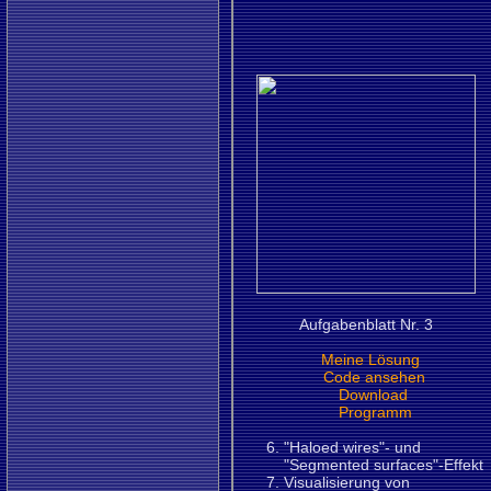
Aufgabenblatt Nr. 3
Meine Lösung
Code ansehen
Download
Programm
"Haloed wires"- und
"Segmented surfaces"-Effekt
Visualisierung von