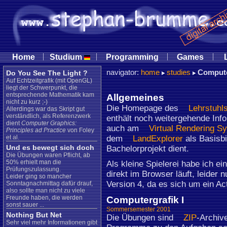
|
|
|
|
Home
Studium
Programming
Games
navigator:
home
studies
Compute
Do You See The Light ?
Auf Echtzeitgrafik (mit OpenGL)
liegt der Schwerpunkt, die
entsprechende Mathematik kam
Allgemeines
nicht zu kurz ;-)
Die Homepage des
Lehrstuhl
Allerdings war das Skript gut
verständlich, als Referenzwerk
enthält noch weitergehende Info
dient
Computer Graphics:
auch am
Virtual Rendering S
Principles ad Practice
von Foley
et al.
dem
LandExplorer
als Basisbi
Und es bewegt sich doch
Bachelorprojekt dient.
Die Übungen waren Pflicht, ab
50% erhielt man die
Als kleine Spielerei habe ich ei
Prüfungszulassung.
direkt im Browser läuft, leider n
Leider ging so mancher
Version 4, da es sich um ein Ac
Sonntagnachmittag dafür drauf,
also sollte man nicht zu viele
Freunde haben, die werden
Computergrafik I
sonst sauer ...
Sommersemester 2001
Nothing But Net
Die Übungen sind
ZIP
-Archiv
Sehr viel mehr Informationen gibt