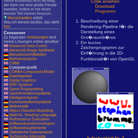
meine Kreativität nicht versiegt,
Code ansehen
der kann mir eine große Freude
Download
bereiten, indem er mir einen
Programm
kleinen Teil meines Amazon-
Wunschzettels
erfüllt.
Beschreibung einer
Was ich bereits besitze, das steht
Rendering-Pipeline f�r die
hier
.
Darstellung eines
Crossover
Gro�raumb�ros
Zu folgenden
Vorlesungen
sind
meine Lösungen online abrufbar:
Ein kurzes
Advanced Data Comm.
Zeichenprogramm zur
Advanced Image Synthesis
Einf�hrung in die 2D-
Benutzerschnittstellen
Funktionalit�t von OpenGL
Betriebssysteme
CMMI
Computergrafik
CORBA Component Model
Datenbanken
Digital Graphics
ERP-Systeme
Game Programming
Geoinformationssysteme
Intelligent Agents
Kommunikationssysteme
Mathematik
Object-Oriented Modelling
OpenGL Shading Language
Performance Evaluation
Softwarebasistechnologien
Softwarebauelemente
Statistische Datenanalyse
Technische Informatik