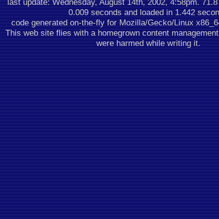
last update: Wednesday, August 14th, 2002, 4:58pm.
71.8
0.009 seconds
and loaded in 1.442 seco
code generated on-the-fly for Mozilla/Gecko/Linux x86_
This web site flies with a homegrown content managemen
were harmed while writing it.