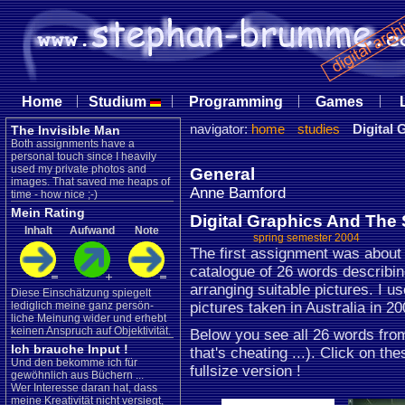
|
|
|
|
Home
Studium
Programming
Games
navigator:
home
studies
Digital 
The Invisible Man
Both assignments have a
personal touch since I heavily
used my private photos and
General
images. That saved me heaps of
Anne Bamford
time - how nice ;-)
Mein Rating
Digital Graphics And The S
Inhalt
Aufwand
Note
spring semester 2004
The first assignment was about
catalogue of 26 words describi
arranging suitable pictures. I u
Diese Einschätzung spiegelt
lediglich meine ganz persön-
pictures taken in Australia in 20
liche Meinung wider und erhebt
keinen Anspruch auf Objektivität.
Below you see all 26 words from
Ich brauche Input !
that's cheating ...). Click on t
Und den bekomme ich für
fullsize version !
gewöhnlich aus Büchern ...
Wer Interesse daran hat, dass
meine Kreativität nicht versiegt,