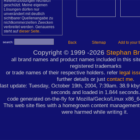
Referenzlösungen rechtlich
geschützt. Meine eigenen
Lösungen dürfen nur
unverändert mit deutlich
sichtbarer Quellenangabe zu
nichtkommerziellen Zwecken
verbreitet werden. Genaueres
steht auf
dieser Seite
.
search:
Back
Sitemap
Add to your f
Copyright ©
1999 -2026
Stephan B
all brand names and product names included in this sit
registered trademarks
or trade names of their respective holders. refer
legal is
further details or just
contact me
.
last update: Tuesday, October 19th, 2004, 7:39am.
38.9 kby
seconds
and loaded in 1.844 seconds
code generated on-the-fly for Mozilla/Gecko/Linux x86_
This web site flies with a homegrown content managemen
were harmed while writing it.