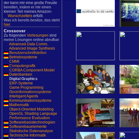
der kann mir eine große Freude
bereiten, indem er mir einen
kleinen Teil meines Amazon-
Wunschzettels
erfüllt.
Was ich bereits besitze, das steht
hier
.
Crossover
Zu folgenden
Vorlesungen
sind
meine Lösungen online abrufbar:
Advanced Data Comm.
Advanced Image Synthesis
Benutzerschnittstellen
Betriebssysteme
CMMI
Computergrafik
CORBA Component Model
Datenbanken
Digital Graphics
ERP-Systeme
Game Programming
Geoinformationssysteme
Intelligent Agents
Kommunikationssysteme
Mathematik
Object-Oriented Modelling
OpenGL Shading Language
Performance Evaluation
Softwarebasistechnologien
Softwarebauelemente
Statistische Datenanalyse
Technische Informatik