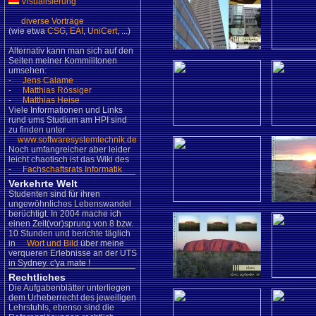
Visualisierung
diverse Vorträge
(wie etwa
CSG
,
EAI
,
UniCert
, ...)
Alternativ kann man sich auf den
Seiten meiner Kommilitonen
umsehen:
-
Jens Calame
-
Matthias Rössiger
-
Matthias Heise
Viele Informationen und Links
rund ums Studium am HPI sind
zu finden unter
www.softwaresystemtechnik.de
Noch umfangreicher aber leider
leicht chaotisch ist das Wiki des
-
Fachschaftsrats Informatik
Verkehrte Welt
Studenten sind für ihren
ungewöhnliches Lebenswandel
berüchtigt. In 2004 mache ich
einen Zeit(vor)sprung von 8 bzw.
10 Stunden und berichte täglich
in
Wort und Bild
über meine
verqueren Erlebnisse an der UTS
in Sydney. c'ya mate !
Rechtliches
Die Aufgabenblätter unterliegen
dem Urheberrecht des jeweiligen
Lehrstuhls, ebenso sind die